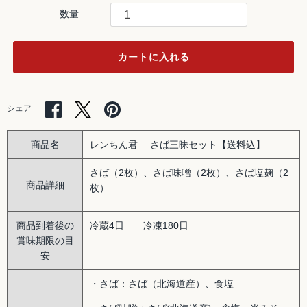
数量
カートに入れる
Facebook
Twitter
Pinterest
シェア
で
で
で
シ
シ
シ
ェ
ェ
ェ
商品名
レンちん君 さば三昧セット【送料込】
ア
ア
ア
さば（2枚）、さば味噌（2枚）、さば塩麹（2
商品詳細
枚）
商品到着後の
冷蔵4日 冷凍180日
賞味期限の目
安
・さば：さば（北海道産）、食塩