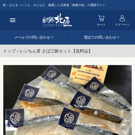
Skip
鮭・さんま・いくら・カニなど、厳選した北海道「釧路の味」の通販サイト
カート
マイページ
メールでの問い合わせ >
電話での問い合わせ >
トップ
›
レンちん君 さば三昧セット【送料込】