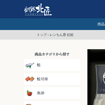
Skip
商品
トップ
›
レンちん君 紅鮭
商品カテゴリから探す
鮭
鮭切身
魚卵