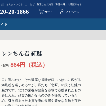
鮭・さんま・いくら・カニなど、厳選した北海道「釧路の味」の通販サイト
20-20-1866
カート
マイページ
SEARCH
ガイド
レンちん君 紅鮭
864円（税込）
価格
口に運ぶたび、その濃厚な旨味が口いっぱいに広がる
満足感を楽しめるのが、私たち「北匠」の扱う紅鮭の
魅力です。北洋の栄養が豊富な漁場で漁獲されたもの
を仕入れ、品質の確かなもののみを提供しているた
め、引き締まった上質な身の食感や豊かな旨味を存分
にお楽しみいただけます。