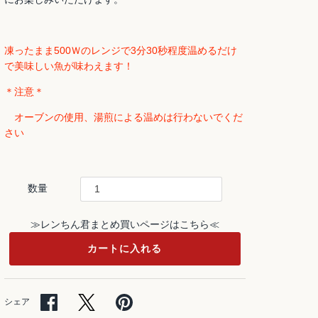
凍ったまま500Ｗのレンジで3分30秒程度温めるだけ
で美味しい魚が味わえます！
＊注意＊
オーブンの使用、湯煎による温めは行わないでくだ
さい
数量
≫レンちん君まとめ買いページはこちら≪
カートに入れる
Facebook
Twitter
Pinterest
シェア
で
で
で