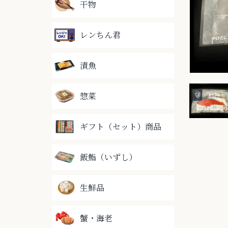
干物
レンちん君
漬魚
惣菜
ギフト（セット）商品
飯鮨（いずし）
生鮮品
蟹・海老