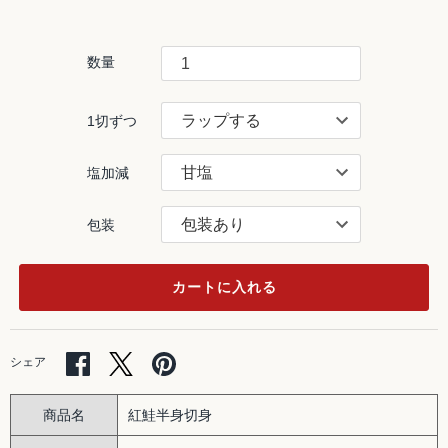
数量
1切ずつ
塩加減
包装
カートに入れる
Facebook
Twitter
Pinterest
シェア
で
で
で
シ
シ
シ
ェ
ェ
ェ
商品名
紅鮭半身切身
ア
ア
ア